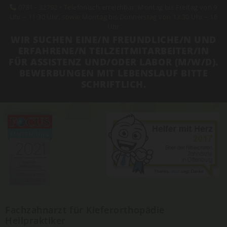
0781 - 32792
• Telefonisch erreichbar: Montag bis Freitag von 9

Uhr – 11:30 Uhr, sowie Montag bis Donnerstag von 13:30 Uhr – 16
Uhr
WIR SUCHEN EINE/N FREUNDLICHE/N UND
ERFAHRENE/N TEILZEITMITARBEITER/IN
FÜR ASSISTENZ UND/ODER LABOR (M/W/D).
BEWERBUNGEN MIT LEBENSLAUF BITTE
SCHRIFTLICH.
Fachzahnarzt für Kieferorthopädie
Heilpraktiker